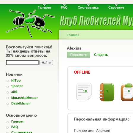
Галерея
FAQ
Систематика
Строение
Главная
Воспользуйся поиском!
Alexiss
Ты найдешь ответы на
Просмотр
Следить
99% своих вопросов.
OFFLINE
Новички
HiTpo
Spartan
18
3
0
ai91
MurashkaMessor
DavidManvir
Основное меню
Персональная информация:
Галерея
FAQ
Полное имя: Алексей
Систематика