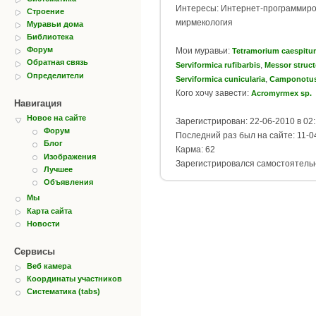
Интересы: Интернет-программиро
Строение
мирмекология
Муравьи дома
Библиотека
Форум
Мои муравьи:
Tetramorium caespit
Обратная связь
,
Serviformica rufibarbis
Messor struct
Определители
,
Serviformica cunicularia
Camponotus
Кого хочу завести:
Acromyrmex sp.
Навигация
Новое на сайте
Зарегистрирован: 22-06-2010 в 02
Форум
Последний раз был на сайте: 11-0
Блог
Карма: 62
Изображения
Зарегистрировался самостоятель
Лучшее
Объявления
Мы
Карта сайта
Новости
Сервисы
Веб камера
Координаты участников
Систематика (tabs)