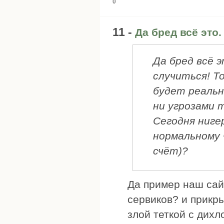
0
11 -
Да бред всё это.
Да бред всё э
случиться! Т
будет реальн
ни угрозами 
Сегодня нигер
нормальному 
счёт)?
Да пример наш сай
сервиков? и прикры
злой теткой с дихл