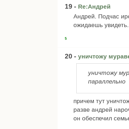
19 -
Re:Андрей
Андрей. Подчас ир
ожидаешь увидеть.
5
20 -
уничтожу мураве
уничтожу мур
параллельно
причем тут уничто
разве андрей наро
он обеспечил семь