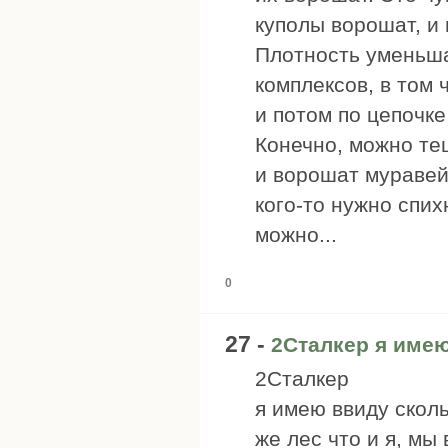
куполы ворошат, и
Плотность уменьша
комплексов, в том 
и потом по цепочке
Конечно, можно те
и ворошат муравейн
кого-то нужно спих
можно...
0
27 -
2Сталкер я имею
2Сталкер
я имею ввиду скол
же лес что и я, мы