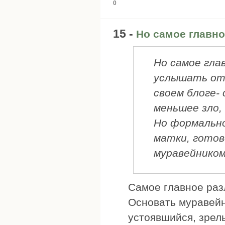
0
15 -
Но самое главно
Но самое гла
услышать отв
своем блоге-
меньшее зло,
Но формально
матки, готов
муравейнико
Самое главное раз
Основать муравейн
устоявшийся, зрел