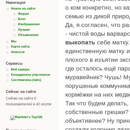
Навигация
о ком конкретно, но к
Новое на сайте
Форум
семью из дикой приро
Блог
Да, я согласен, что 
Изображения
Лучшее
- чистой воды варварс
Объявления
выкопать
себе матку.
Мы
Карта сайта
единственную матку и
Новости
плохого в изъятии эк
Сервисы
где осталось ещё пар
Веб камера
Координаты участников
муравейник? Чушь! М
Систематика (tabs)
порушеные коммуникац
Сейчас на сайте
кормёжки на них медв
Сейчас на сайте
0
Так что будем делать,
пользователей
и
42 гостя
.
собственные грешки? 
объективнее? Ну прин
создали колонию лазю