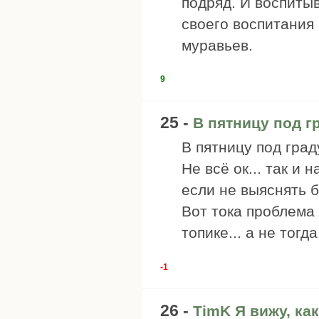
подряд. И воспитыв
своего воспитания
муравьев.
9
25 -
В пятницу под г
В пятницу под град
Не всё ок... так и 
если не выяснять б
Вот тока проблема в
топике... а не тог
-1
26 -
TimK Я вижу, как