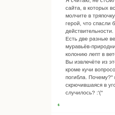
Я считаю, не стОил
сайта, в которых в
молчите в тряпочку
герой, что спасли
действительности.
Есть две разные в
муравьёв-природник
колонию лепт в вет
Вы извлечёте из эт
кроме кучи вопросо
погибла. Почему?" 
скрючившаяся в уго
случилось? :'("
6