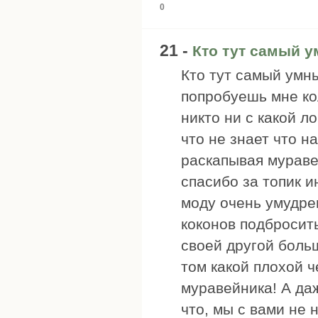
0
21 -
Кто тут самый у
Кто тут самый умны
попробуешь мне ко
никто ни с какой л
что не знает что н
раскапывая муравей
спасибо за топик и
моду очень умудре
коконов подбросить
своей другой больш
том какой плохой ч
муравейника! А даж
что, мы с вами не