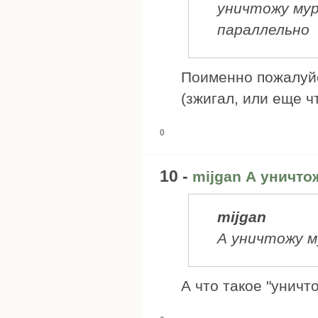
уничтожу мур
параллельно
Поименно пожалуйс
(зжигал, или еще чт
0
10 -
mijgan А уничто
mijgan
А уничтожу м
А что такое "уничт