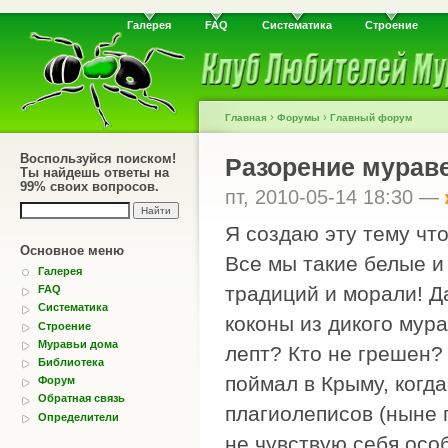
Галерея
FAQ
Систематика
Строение
›
›
Главная
Форумы
Главный форум
Воспользуйся поиском!
Разорение мурав
Ты найдешь ответы на
99% своих вопросов.
пт, 2010-05-14 18:30 —
Я создаю эту тему чт
Основное меню
Все мы такие белые и
Галерея
традиций и морали! Да
FAQ
Систематика
коконы из дикого мур
Строение
Муравьи дома
лепт? Кто не грешен?
Библиотека
поймал в Крыму, когд
Форум
Обратная связь
плагиолеписов (ныне 
Определители
не чувствую себя особ