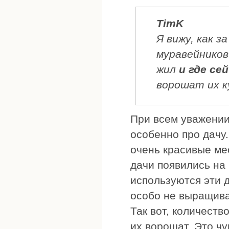
TimK
Я вижу, как з
муравейников
жил
и где се
ворошат их к
При всем уважении 
особенно про дачу.
очень красивые мес
дачи появились на
используются эти 
особо не выращивае
Так вот, количеств
их ворошат. Это чу