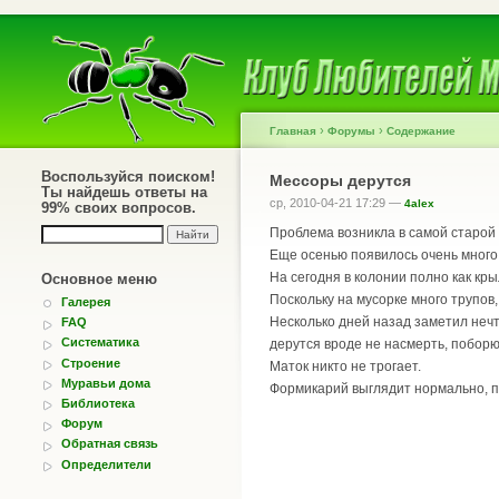
›
›
Главная
Форумы
Содержание
Воспользуйся поиском!
Мессоры дерутся
Ты найдешь ответы на
ср, 2010-04-21 17:29 —
4alex
99% своих вопросов.
Проблема возникла в самой старой и
Еще осенью появилось очень много 
На сегодня в колонии полно как кр
Основное меню
Поскольку на мусорке много трупов
Галерея
Несколько дней назад заметил неч
FAQ
Систематика
дерутся вроде не насмерть, поборют
Строение
Маток никто не трогает.
Муравьи дома
Формикарий выглядит нормально, пл
Библиотека
Форум
Обратная связь
Определители