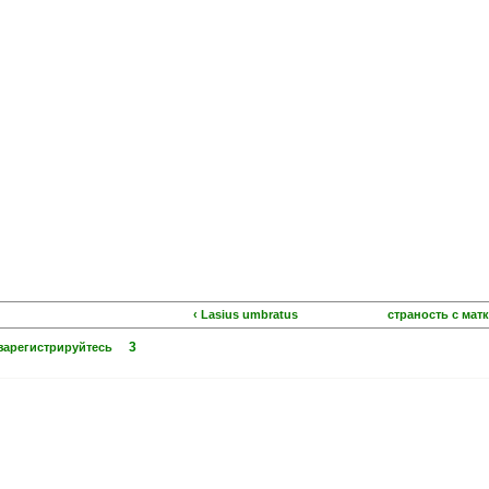
‹ Lasius umbratus
страность с мат
3
зарегистрируйтесь