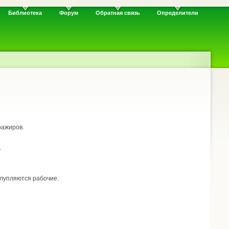
Библиотека
Форум
Обратная связь
Определители
ражиров.
.
ылупляются рабочие.