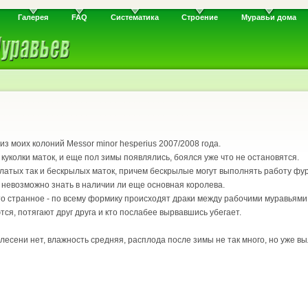
Галерея
FAQ
Систематика
Строение
Муравьи дома
з моих колоний Messor minor hesperius 2007/2008 года.
куколки маток, и еще пол зимы появлялись, боялся уже что не остановятся.
ылатых так и бескрылых маток, причем бескрылые могут выполнять работу фу
, невозможно знать в наличии ли еще основная королева.
то странное - по всему формику происходят драки между рабочими муравьями
ся, потягают друг друга и кто послабее вырвавшись убегает.
есени нет, влажность средняя, расплода после зимы не так много, но уже в