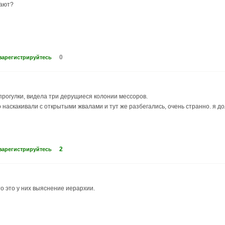
ают?
0
зарегистрируйтесь
 прогулки, видела три дерущиеся колонии мессоров.
о наскакивали с открытыми жвалами и тут же разбегались, очень странно. я д
2
зарегистрируйтесь
то это у них выяснение иерархии.