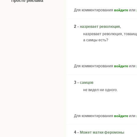
Просто реклама
Для комментирования
или
войдите
2 -
назревает революция,
назревает революция, товаищ
а самцы есть?
Для комментирования
или
войдите
3 -
самцов
не видел ни одного.
Для комментирования
или
войдите
4 -
Может матки феромоны