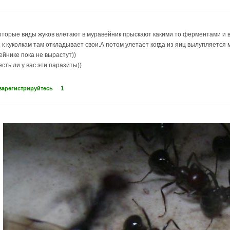
оторые виды жуков влетают в муравейник прыскают какими то ферментами и в
 к куколкам там откладывает свои.А потом улетает когда из яиц вылупляется
ейнике пока не вырастут))
сть ли у вас эти паразиты))
1
зарегистрируйтесь