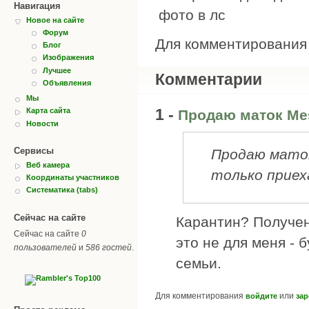
Навигация
фото в лс
Новое на сайте
Форум
Для комментировани
Блог
Изображения
Лучшее
Комментарии
Объявления
Мы
1 -
Карта сайта
Продаю маток Me
Новости
Сервисы
Продаю маток
Веб камера
только приех
Координаты участников
Систематика (tabs)
Сейчас на сайте
Карантин? Получен
Сейчас на сайте
0
это не для меня - 
пользователей
и
586 гостей
.
семьи.
Для комментирования
или
войдите
зар