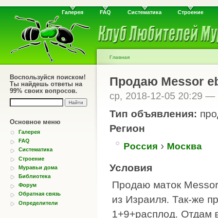
Галерея
FAQ
Систематика
Строение
Главная
Воспользуйся поиском!
Продаю Messor eb
Ты найдешь ответы на
99% своих вопросов.
ср, 2018-12-05 20:29 —
Тип объявления:
про
Основное меню
Регион
Галерея
FAQ
›
Россия
Москва
Систематика
Строение
Условия
Муравьи дома
Библиотека
Продаю маток Messor 
Форум
Обратная связь
из Израиля. Так-же п
Определители
1+9+расплод. Отдам в