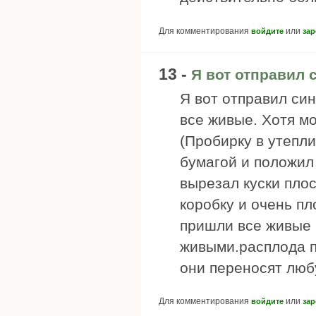
Для комментирования
или
войдите
зар
13 -
Я вот отправил 
Я вот отправил син
все живые. Хотя м
(Пробирку в утепли
бумагой и положил
вырезал куски плос
коробку и очень пл
пришли все живые 
живыми.расплода п
они переносят любу
Для комментирования
или
войдите
зар