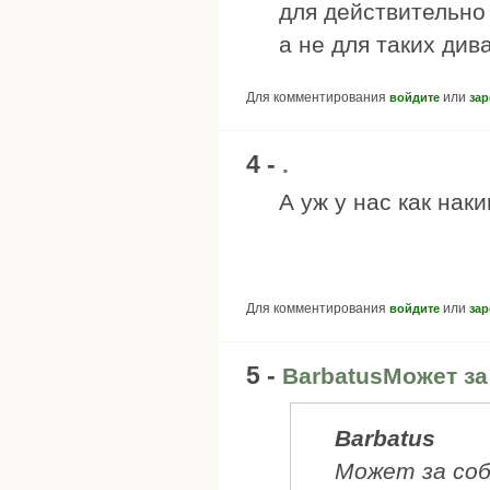
для действительно
а не для таких див
Для комментирования
или
войдите
зар
4 -
.
А уж у нас как наки
Для комментирования
или
войдите
зар
5 -
BarbatusМожет за
Barbatus
Может за соб