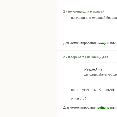
1 -
не клещи,для мурашей
не клещи,для мурашей безопа
Для комментирования
или
войдите
2 -
KeeperAnts не клещи,для
KeeperAnts
не клещи,для мураше
просто уточнить... KeeperAnts
А что это?
Для комментирования
или
войдите