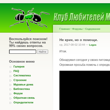
›
›
Главная
Форумы
Содержание
Воспользуйся поиском!
Не крик, но о помощи.
Ты найдешь ответы на
ср, 2017-08-02 10:44 —
Logos
99% своих вопросов.
Итак.
Обнаружил сегодня у своих питомцев
Основное меню
Огромная просьба помочь с опреде
Галерея
FAQ
Систематика
Строение
Муравьи дома
Библиотека
Форум
Обратная связь
Определители