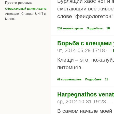
Бурлящий хаос ног и 
Просто реклама
сметающий всё живое 
-
Официальный дилер Аванта
Автосалон Changan UNI-T в
слове "феидологетон"
Москве.
10
236 комментариев
Подробнее
Борьба с клещами 
чт, 2014-05-29 17:18 —
Клещи – это, пожалуй
питомцев.
11
69 комментариев
Подробнее
Harpegnathos vena
ср, 2012-10-31 19:23 —
В самом начале моей 