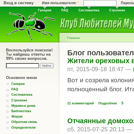
Вход в систему
Имя пользователя:
*
Парол
Галерея
FAQ
Систематика
Строение
Главная
Воспользуйся поиском!
Блог пользовате
Ты найдешь ответы на
99% своих вопросов.
Жители ореховых ве
пт, 2015-09-18 18:47 —
Основное меню
Вот и созрела колони
Галерея
полноценный блог. Ита
FAQ
Систематика
Строение
5
21 комментарий
Подробнее
Муравьи дома
Библиотека
Форум
Отчаянные домохоз
Обратная связь
Определители
сб, 2015-07-25 20:13 —