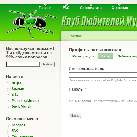
Галерея
FAQ
Систематика
Строение
Главная
Воспользуйся поиском!
Профиль пользователя
Ты найдешь ответы на
Регистрация
Вход
Забыли па
99% своих вопросов.
Имя пользователя:
*
Новички
Укажите ваше имя на сайте Клуб Любителей
HiTpo
Spartan
Пароль:
*
ai91
MurashkaMessor
Укажите пароль, соответствующий вашему им
DavidManvir
Основное меню
Галерея
FAQ
Систематика