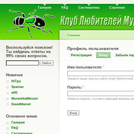
Галерея
FAQ
Систематика
Строение
Главная
Воспользуйся поиском!
Профиль пользователя
Ты найдешь ответы на
Регистрация
Вход
Забыли па
99% своих вопросов.
Имя пользователя:
*
Новички
Укажите ваше имя на сайте Клуб Любителей
HiTpo
Spartan
Пароль:
*
ai91
MurashkaMessor
Укажите пароль, соответствующий вашему им
DavidManvir
Основное меню
Галерея
FAQ
Систематика