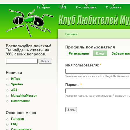
Галерея
FAQ
Систематика
Строение
Главная
Воспользуйся поиском!
Профиль пользователя
Ты найдешь ответы на
Регистрация
Вход
Забыли па
99% своих вопросов.
Имя пользователя:
*
Новички
Укажите ваше имя на сайте Клуб Любителей
HiTpo
Spartan
Пароль:
*
ai91
MurashkaMessor
Укажите пароль, соответствующий вашему им
DavidManvir
Основное меню
Галерея
FAQ
Систематика