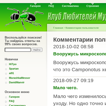
Галерея
FAQ
Систематика
Строение
›
Главная
Комментарии пользователя
Воспользуйся поиском!
Комментарии пол
Ты найдешь ответы на
99% своих вопросов.
2018-10-02 08:58
Вооружусь микроскоп
Новички
Вооружусь микроскопо
HiTpo
что это Camponotus xe
Spartan
ai91
MurashkaMessor
2018-09-27 09:19
DavidManvir
Мало чего.
Основное меню
Мало чего изменилось
Галерея
FAQ
уходу. Но одно точно 
Систематика