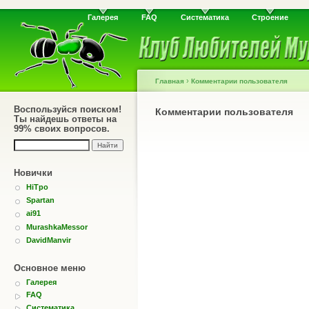
Галерея
FAQ
Систематика
Строение
›
Главная
Комментарии пользователя
Воспользуйся поиском!
Комментарии пользователя
Ты найдешь ответы на
99% своих вопросов.
Новички
HiTpo
Spartan
ai91
MurashkaMessor
DavidManvir
Основное меню
Галерея
FAQ
Систематика