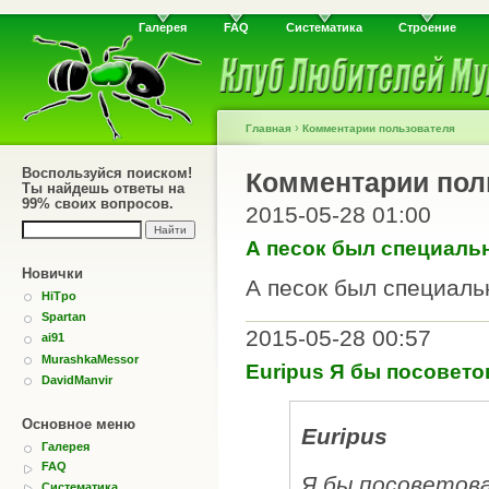
Галерея
FAQ
Систематика
Строение
›
Главная
Комментарии пользователя
Воспользуйся поиском!
Комментарии пол
Ты найдешь ответы на
99% своих вопросов.
2015-05-28 01:00
А песок был специаль
Новички
А песок был специаль
HiTpo
Spartan
2015-05-28 00:57
ai91
MurashkaMessor
Euripus Я бы посовето
DavidManvir
Основное меню
Euripus
Галерея
FAQ
Я бы посоветов
Систематика