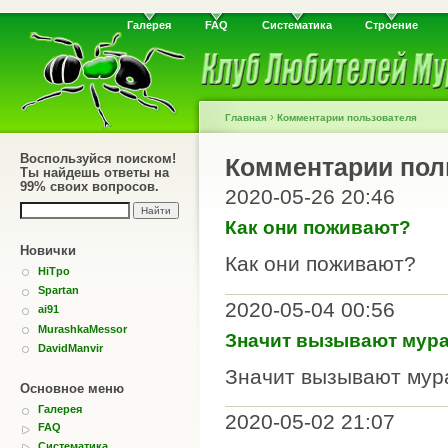
Галерея
FAQ
Систематика
Строение
›
Главная
Комментарии пользователя
Воспользуйся поиском!
Комментарии пол
Ты найдешь ответы на
99% своих вопросов.
2020-05-26 20:46
Как они поживают?
Новички
Как они поживают?
HiTpo
Spartan
2020-05-04 00:56
ai91
MurashkaMessor
Значит вызывают мур
DavidManvir
Значит вызывают мур
Основное меню
Галерея
2020-05-02 21:07
FAQ
Систематика