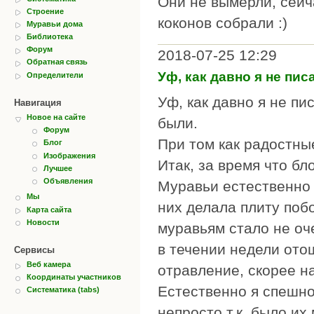
Они не вымерли, сейч
Строение
коконов собрали :)
Муравьи дома
Библиотека
Форум
2018-07-25 12:29
Обратная связь
Уф, как давно я не пис
Определители
Уф, как давно я не пи
Навигация
Новое на сайте
были.
Форум
При том как радостные
Блог
Изображения
Итак, за время что б
Лучшее
Объявления
Муравьи естественно 
Мы
них делала плиту побо
Карта сайта
Новости
муравьям стало не оч
в течении недели отош
Сервисы
Веб камера
отравление, скорее н
Координаты участников
Естественно я спешно
Систематика (tabs)
непросто т.к. было их