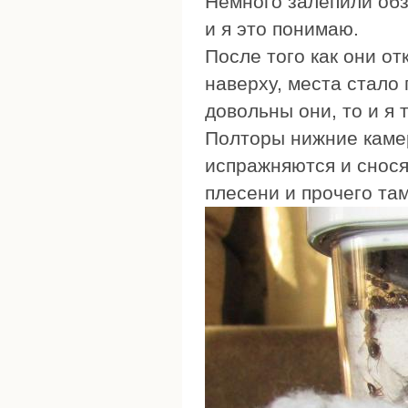
Немного залепили обз
и я это понимаю.
После того как они о
наверху, места стало
довольны они, то и я 
Полторы нижние камер
испражняются и снося
плесени и прочего там