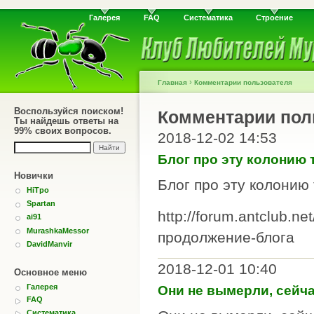
Галерея
FAQ
Систематика
Строение
›
Главная
Комментарии пользователя
Воспользуйся поиском!
Комментарии пол
Ты найдешь ответы на
99% своих вопросов.
2018-12-02 14:53
Блог про эту колонию 
Новички
Блог про эту колонию
HiTpo
Spartan
http://forum.antclub.n
ai91
MurashkaMessor
продолжение-блога
DavidManvir
2018-12-01 10:40
Основное меню
Галерея
Они не вымерли, сейч
FAQ
Систематика