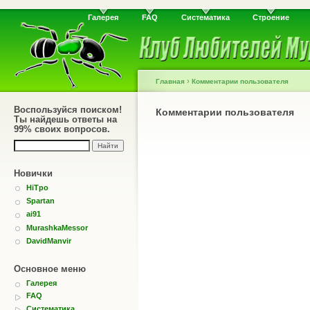
Галерея
FAQ
Систематика
Строение
›
Главная
Комментарии пользователя
Воспользуйся поиском!
Комментарии пользователя
Ты найдешь ответы на
99% своих вопросов.
Новички
HiTpo
Spartan
ai91
MurashkaMessor
DavidManvir
Основное меню
Галерея
FAQ
Систематика