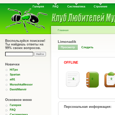
Галерея
FAQ
Систематика
Строение
Главная
Воспользуйся поиском!
Limonadik
Ты найдешь ответы на
Просмотр
Следить
99% своих вопросов.
OFFLINE
Новички
HiTpo
Spartan
0
0
0
ai91
MurashkaMessor
DavidManvir
Основное меню
Галерея
Персональная информация:
FAQ
Систематика