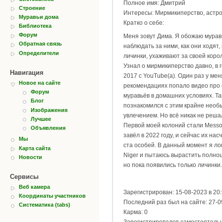
Полное имя: Дмитрий
Строение
Интересы: Мирмикиперство, астр
Муравьи дома
Кратко о себе:
Библиотека
Форум
Меня зовут Дима. Я обожаю мурав
Обратная связь
наблюдать за ними, как они ходят
Определители
личинки, ухаживают за своей короле
Узнал о мирмикиперство давно, в г
Навигация
2017 с YouTube(а). Один раз у мен
Новое на сайте
рекомендациях попало видео про
Форум
муравьёв в домашних условиях. Так
Блог
познакомился с этим крайне нео
Изображения
увлечением. Но всё никак не реша
Лучшее
Первой моей колоний стали Messor
Объявления
завёл в 2022 году, и сейчас их на
Мы
ста особей. В данный момент я ло
Карта сайта
Niger и пытаюсь вырастить полно
Новости
но пока появились только личинки.
Сервисы
Веб камера
Зарегистрирован: 15-08-2023 в 20
Координаты участников
Последний раз был на сайте: 27-0
Систематика (tabs)
Карма: 0
Зарегистрировался самостоятель