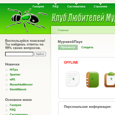
Галерея
FAQ
Систематика
Строение
Главная
Воспользуйся поиском!
МуравейПаук
Ты найдешь ответы на
Просмотр
Следить
99% своих вопросов.
OFFLINE
Новички
HiTpo
Spartan
0
0
0
ai91
MurashkaMessor
DavidManvir
Основное меню
Галерея
Персональная информация:
FAQ
Систематика