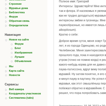
Полное имя: Григорий
Строение
Интересы: Здравствуйте! Мне инт
Муравьи дома
так и флора. И насекомых я увлек
Библиотека
как не трудно догадаться) муравья
Форум
интересны эмбии и гусеницы. Мне
Обратная связь
паукообразные, но имеется лишь 
Определители
albopilosum).
Навигация
Кратко о себе:
Новое на сайте
Доброе время суток, меня зовут Гр
Форум
лет, я из города Одинцово, но род
Блог
Челябинске. Меня заинтересовали
Изображения
прошлого года, пока я находился в
Лучшее
утром (точно не помню когда) я р
Объявления
какого-нибудь корма для не давно
Мы
паука-патиссона, вдруг вижу ползë
Карта сайта
муравей. Ну затем понятно, я его
Новости
и кинул пауку в паутину. Не успел 
муравья, как этот смышлëныш пер
Сервисы
побежал обратно в муравейник. С 
Веб камера
решил, что пора попробовать заве
Координаты участников
Систематика (tabs)
Зарегистрирован: 15-06-2022 в 20