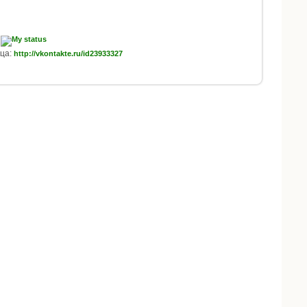
1
ца:
http://vkontakte.ru/id23933327