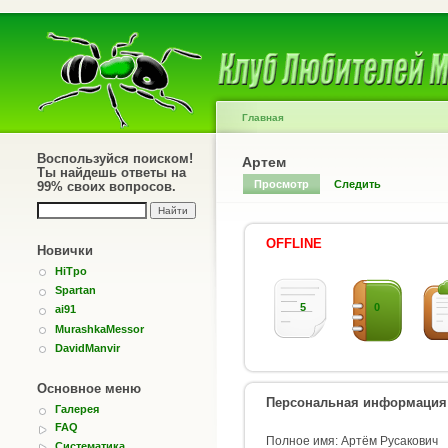
Главная
Воспользуйся поиском!
Артем
Ты найдешь ответы на
Просмотр
Следить
99% своих вопросов.
OFFLINE
Новички
HiTpo
Spartan
5
0
ai91
MurashkaMessor
DavidManvir
Основное меню
Персональная информация
Галерея
FAQ
Полное имя: Артём Русакович
Систематика