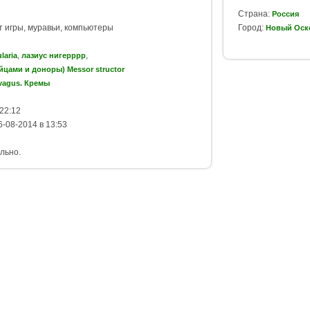
Страна:
Россия
т игры, муравьи, компьютеры
Город:
Новый Оск
,
,
laria
лазиус нигерррр
яйцами и доноры) Messor structor
vagus. Кремы
22:12
-08-2014 в 13:53
льно.