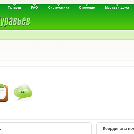
Галерея
FAQ
Систематика
Строение
Муравьи дома
1
131
:
Координаты пол