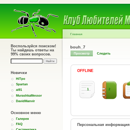
Главная
Воспользуйся поиском!
bouh_7
Ты найдешь ответы на
Просмотр
Следить
99% своих вопросов.
OFFLINE
Новички
HiTpo
Spartan
1
2
ai91
MurashkaMessor
DavidManvir
Основное меню
Галерея
FAQ
Персональная информация
Систематика