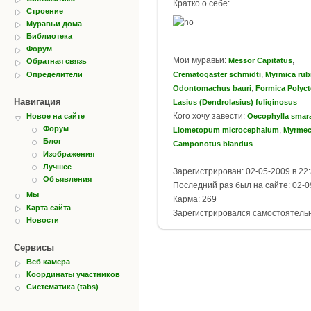
Кратко о себе:
Строение
Муравьи дома
Библиотека
Форум
Мои муравьи:
,
Messor Capitatus
Обратная связь
,
Определители
Crematogaster schmidti
Myrmica rub
,
Odontomachus bauri
Formica Polyc
Навигация
Lasius (Dendrolasius) fuliginosus
Кого хочу завести:
Oecophylla smar
Новое на сайте
Форум
,
Liometopum microcephalum
Myrmec
Блог
Camponotus blandus
Изображения
Лучшее
Зарегистрирован: 02-05-2009 в 22
Объявления
Последний раз был на сайте: 02-0
Мы
Карма: 269
Карта сайта
Зарегистрировался самостоятель
Новости
Сервисы
Веб камера
Координаты участников
Систематика (tabs)