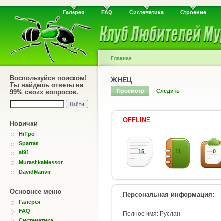
Галерея
FAQ
Систематика
Строение
Главная
Воспользуйся поиском!
ЖНЕЦ
Ты найдешь ответы на
Просмотр
Следить
99% своих вопросов.
OFFLINE
Новички
HiTpo
Spartan
15
11
0
ai91
MurashkaMessor
DavidManvir
Основное меню
Персональная информация:
Галерея
FAQ
Полное имя: Руслан
Систематика