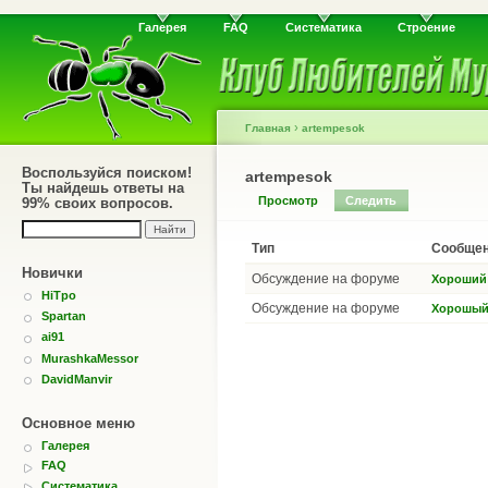
Галерея
FAQ
Систематика
Строение
›
Главная
artempesok
Воспользуйся поиском!
artempesok
Ты найдешь ответы на
Просмотр
Следить
99% своих вопросов.
Тип
Сообще
Новички
Обсуждение на форуме
Хороший 
HiTpo
Обсуждение на форуме
Хорошый 
Spartan
ai91
MurashkaMessor
DavidManvir
Основное меню
Галерея
FAQ
Систематика