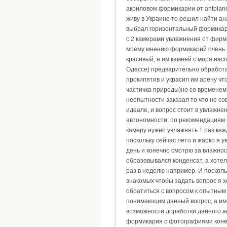
акриловом формикарии от antplanet
живу в Украине то решил найти ана
выбрал горизонтальный формикар
с 2 камерами увлажнения от фирмы 
моему мнению формикарий очень
красивый, я им камней с моря нас
Одессе) предварительно обработа
прокипятив и украсил им арену чт
частичка природы)но со временем
неопытности заказал то что не со
идеале, и вопрос стоит в увлажнен
автономности, по рекомендациям
камеру нужно увлажнять 1 раз каж
поскольку сейчас лето и жарко я 
день и конечно смотрю за влажнос
образовывался конденсат, а хоте
раз в неделю например. И посколь
знакомых чтобы задать вопрос я 
обратиться с вопросом к опытны
понимающим данный вопрос, а им
возможности доработки данного а
формикария с фотографиями коне