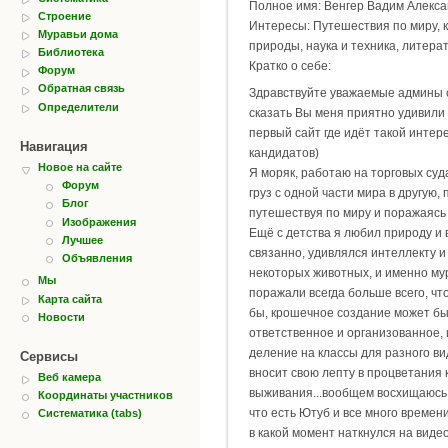
Полное имя: Венгер Вадим Алекс
Строение
Интересы: Путешествия по миру, к
Муравьи дома
природы, наука и техника, литерат
Библиотека
Кратко о себе:
Форум
Обратная связь
Здравствуйте уважаемые админы с
Определители
сказать Вы меня приятно удивили т
первый сайт где идёт такой интер
Навигация
кандидатов)
Новое на сайте
Я моряк, работаю на торговых суд
Форум
груз с одной части мира в другую, 
Блог
путешествуя по миру и поражаясь 
Изображения
Ещё с детства я любил природу и в
Лучшее
связанно, удивлялся интеллекту и
Объявления
некоторых животных, и именно му
Мы
поражали всегда больше всего, что
Карта сайта
бы, крошечное создание может бы
Новости
ответственное и организованное, 
деление на классы для разного ви
Сервисы
вносит свою лепту в процветания 
Веб камера
выживания...вообщем восхищаюсь 
Координаты участников
что есть Ютуб и все много времени
Систематика (tabs)
в какой момент наткнулся на виде