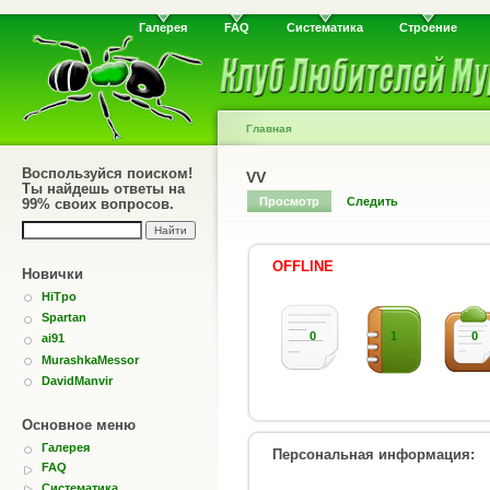
Галерея
FAQ
Систематика
Строение
Главная
Воспользуйся поиском!
VV
Ты найдешь ответы на
Просмотр
Следить
99% своих вопросов.
OFFLINE
Новички
HiTpo
Spartan
0
1
0
ai91
MurashkaMessor
DavidManvir
Основное меню
Галерея
Персональная информация:
FAQ
Систематика