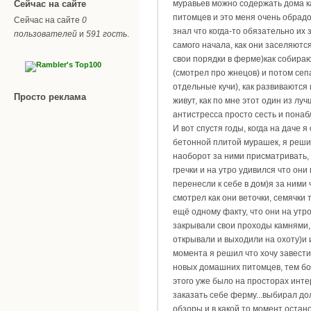
Сейчас на сайте
муравьев можно содержать дома 
питомцев и это меня очень обрадо
Сейчас на сайте
0
знал что когда-то обязательно их 
пользователей
и
591 гость
.
самого начала, как они заселяются
свои порядки в ферме)как собираю
(смотрел про жнецов) и потом сеп
отдельные кучи), как развиваются 
Просто реклама
живут, как по мне этот один из лу
антистресса просто сесть и понаб
И вот спустя годы, когда на даче 
бетонной плитой мурашек, я решил
наоборот за ними присматривать,
гречки и на утро удивился что они
перенесли к себе в дом)я за ними
смотрел как они веточки, семячки 
ещё одному факту, что они на утро
закрывали свои проходы камнями, 
открывали и выходили на охоту)и 
момента я решил что хочу завести 
новых домашних питомцев, тем бо
этого уже было на просторах инт
заказать себе ферму...выбирал до
обзоры и в какой то момент остан