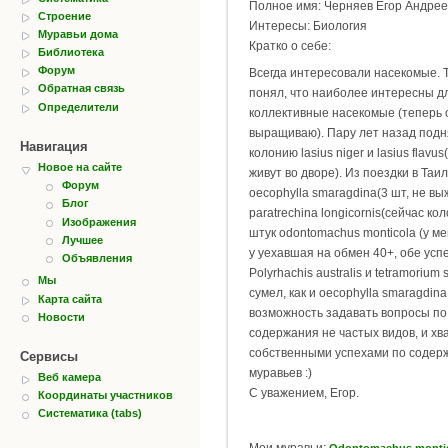
Полное имя: Черняев Егор Андрее
Строение
Интересы: Биология
Муравьи дома
Кратко о себе:
Библиотека
Форум
Всегда интересовали насекомые. Т
Обратная связь
понял, что наиболее интересны д
Определители
коллективные насекомые (теперь 
выращиваю). Пару лет назад подн
Навигация
колонию lasius niger и lasius flav
Новое на сайте
живут во дворе). Из поездки в Таи
Форум
oecophylla smaragdina(3 шт, не вы
Блог
paratrechina longicornis(сейчас ко
Изображения
штук odontomachus monticola (у м
Лучшее
у уехавшая на обмен 40+, обе ус
Объявления
Polyrhachis australis и tetramorium
Мы
сумел, как и oecophylla smaragdin
Карта сайта
возможность задавать вопросы п
Новости
содержания не частых видов, и хв
собственными успехами по содер
Сервисы
муравьев :)
Веб камера
С уважением, Егор.
Координаты участников
Систематика (tabs)
Мои муравьи:
Odontomachus monti