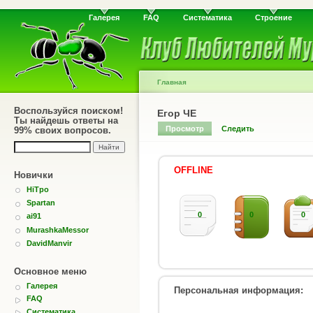
Галерея
FAQ
Систематика
Строение
Главная
Воспользуйся поиском!
Егор ЧЕ
Ты найдешь ответы на
Просмотр
Следить
99% своих вопросов.
OFFLINE
Новички
HiTpo
Spartan
0
0
0
ai91
MurashkaMessor
DavidManvir
Основное меню
Галерея
Персональная информация:
FAQ
Систематика