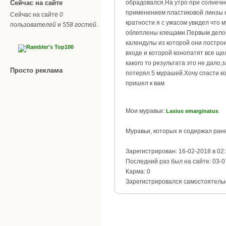
Сейчас на сайте
обрадовался.На утро при солнечн
применением пластиковой линзы 
Сейчас на сайте
0
кратности я с ужасом увидел что 
пользователей
и
558 гостей
.
облеплены клещами.Первым дело
календулы из которой они постро
входе и которой конопатят все ще
какого то результата это не дало,
Просто реклама
потерял 5 мурашей.Хочу спасти к
пришел к вам
Мои муравьи:
Lasius emarginatus
Муравьи, которых я содержал ран
Зарегистрирован: 16-02-2018 в 02
Последний раз был на сайте: 03-0
Карма: 0
Зарегистрировался самостоятель