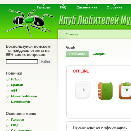
Галерея
FAQ
Систематика
Строение
Главная
Воспользуйся поиском!
Vuck
Ты найдешь ответы на
Просмотр
Следить
99% своих вопросов.
OFFLINE
Новички
HiTpo
Spartan
3
0
0
ai91
MurashkaMessor
DavidManvir
Основное меню
Галерея
FAQ
Персональная информация:
Систематика