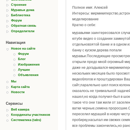
Строение
Полное имя: Алексей
Муравьи дома
Интересы: мирмикиперство,астро
Библиотека
моделирование
Форум
Кратко о себе:
Обратная связь
Определители
муравьями заинтересовался случ
ютубе видео о создании замкнуто
Навигация
отдельновзятой банке и в одном и
Новое на сайте
банку с куском дерева попали
Форум
муравьи.Последующие просмотре
Блог
открыли предо мной огромный мир
Изображения
даже не догадывался-мирмикипер
Лучшее
нескольких месяцев было просмо
Объявления
видеоблогов и проштудирован Ва
Мы
сайт,паралельно шел поиск колон
Карта сайта
оказалось не тривиальной задаче
Новости
нашел,но когда получил-был в шо
такое что они там жили от заселе
Сервисы
ватки черные,семена проросшие.
Веб камера
переселил мурашей в новую чист
Координаты участников
пробирку,насыпал им свежих семя
Систематика (tabs)
все проблемы закончились,но ран