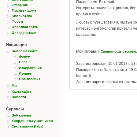
Полное имя: Виталий
Строение
Интересы: радиоэлектроника, био
Муравьи дома
Кратко о себе:
Библиотека
Форум
Любовь к путешествиям, частые к
Обратная связь
интерес к энтомологии привели м
Определители
муравьями.
Навигация
Мои муравьи:
Новое на сайте
Camponotus cecconii
Форум
Блог
Зарегистрирован: 11-01-2018 в 18:
Изображения
Последний раз был на сайте: 19-0
Лучшее
Карма: 0
Объявления
Зарегистрировался самостоятель
Мы
Карта сайта
Новости
Сервисы
Веб камера
Координаты участников
Систематика (tabs)