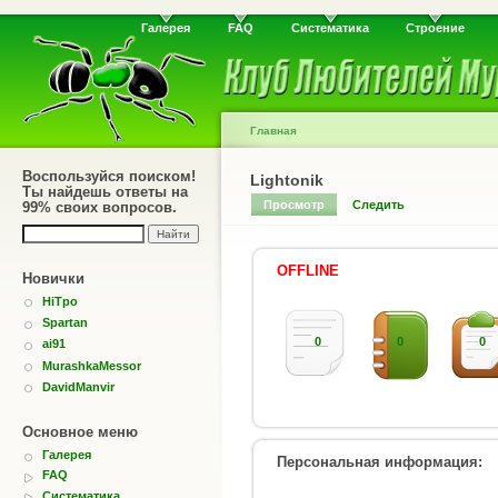
Галерея
FAQ
Систематика
Строение
Главная
Воспользуйся поиском!
Lightonik
Ты найдешь ответы на
Просмотр
Следить
99% своих вопросов.
OFFLINE
Новички
HiTpo
Spartan
0
0
0
ai91
MurashkaMessor
DavidManvir
Основное меню
Галерея
Персональная информация:
FAQ
Систематика