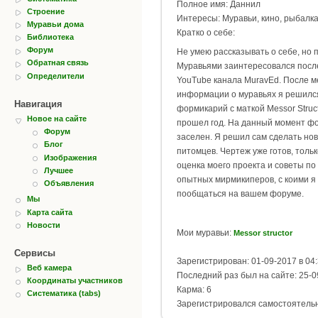
Полное имя: Даннил
Строение
Интересы: Муравьи, кино, рыбалк
Муравьи дома
Кратко о себе:
Библиотека
Форум
Не умею рассказывать о себе, но 
Обратная связь
Муравьями заинтересовался посл
Определители
YouTube канала MuravEd. После м
информации о муравьях я решилс
Навигация
формикарий с маткой Messor Struct
Новое на сайте
прошел год. На данный момент ф
Форум
заселен. Я решил сам сделать но
Блог
питомцев. Чертеж уже готов, толь
Изображения
оценка моего проекта и советы по
Лучшее
опытных мирмикиперов, с коими я
Объявления
пообщаться на вашем форуме.
Мы
Карта сайта
Новости
Мои муравьи:
Messor structor
Сервисы
Зарегистрирован: 01-09-2017 в 04
Веб камера
Последний раз был на сайте: 25-0
Координаты участников
Карма: 6
Систематика (tabs)
Зарегистрировался самостоятель