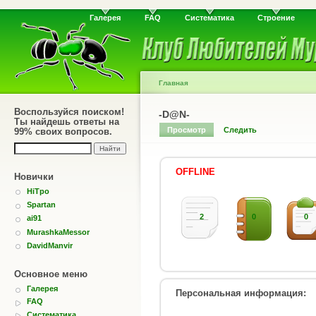
Галерея
FAQ
Систематика
Строение
Главная
Воспользуйся поиском!
-D@N-
Ты найдешь ответы на
Просмотр
Следить
99% своих вопросов.
OFFLINE
Новички
HiTpo
Spartan
2
0
0
ai91
MurashkaMessor
DavidManvir
Основное меню
Галерея
Персональная информация:
FAQ
Систематика