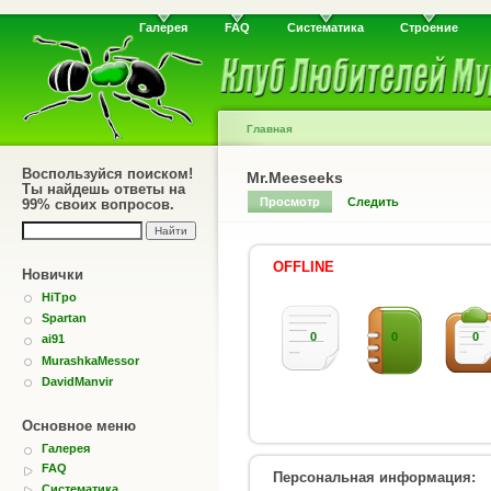
Галерея
FAQ
Систематика
Строение
Главная
Воспользуйся поиском!
Mr.Meeseeks
Ты найдешь ответы на
Просмотр
Следить
99% своих вопросов.
OFFLINE
Новички
HiTpo
Spartan
0
0
0
ai91
MurashkaMessor
DavidManvir
Основное меню
Галерея
FAQ
Персональная информация:
Систематика