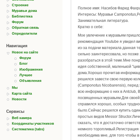
Строение
Полное имя: Насибов Фарид Фахр
Муравьи дома
Интересы: Муравьи Camponotus,Pol
Библиотека
Занимательная литература.
Форум
Кратко о себе:
Обратная связь
Определители
Мое увлечение к муравьям пришло
рекомендация Youtube я увидел ви
Навигация
из-за подачи материала данная т
Новое на сайте
сильно заинтересовала, но позже
Форум
разобраться в этой теме.Мне пон
Блог
идея собственной, маленькой "цив
Изображения
дома.Хорошо прочитав информаци
Лучшее
решился завести свою первую ко
Объявления
(Camponotus Nicobarensis), перед
Мы
всю информацию о них в Antclub, В
Карта сайта
посвященных муравьям.Для своей
Новости
справился хорошо, особых трудно
было.Сейчас решился купить один
Сервисы
простых видов Messor Structor.Лич
Веб камера
сказать, что я достаточно ответст
Координаты участников
немного торопливый.Регистрация 
Систематика (tabs)
необходима мне, для того чтобы в