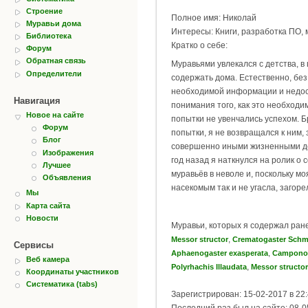
Строение
Полное имя: Николай
Муравьи дома
Интересы: Книги, разработка ПО, 
Библиотека
Кратко о себе:
Форум
Обратная связь
Муравьями увлекался с детства, в
Определители
содержать дома. Естественно, бе
необходимой информации и недос
Навигация
понимания того, как это необходи
Новое на сайте
попытки не увенчались успехом. Б
Форум
попытки, я не возвращался к ним,
Блог
совершенно иными жизненными де
Изображения
год назад я наткнулся на ролик о
Лучшее
муравьёв в неволе и, поскольку мо
Объявления
насекомым так и не угасла, загоре
Мы
Карта сайта
Новости
Муравьи, которых я содержал ран
,
Messor structor
Crematogaster Schm
Сервисы
,
Aphaenogaster exasperata
Camponot
Веб камера
,
Polyrhachis Illaudata
Messor structor
Координаты участников
Систематика (tabs)
Зарегистрирован: 15-02-2017 в 22
Последний раз был на сайте: 08-0