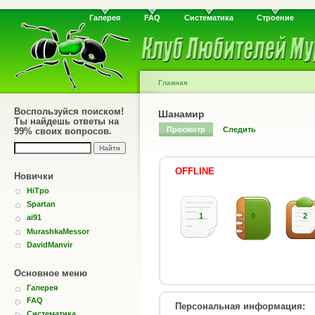
Галерея
FAQ
Систематика
Строение
Главная
Воспользуйся поиском!
Шанамир
Ты найдешь ответы на
Просмотр
Следить
99% своих вопросов.
OFFLINE
Новички
HiTpo
Spartan
1
0
2
ai91
MurashkaMessor
DavidManvir
Основное меню
Галерея
FAQ
Персональная информация:
Систематика