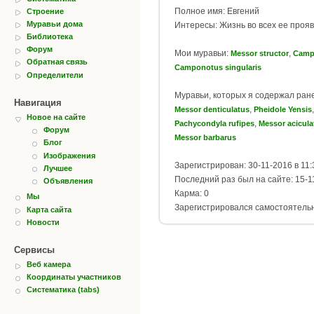
Полное имя: Евгений
Строение
Муравьи дома
Интересы: Жизнь во всех ее проявл
Библиотека
Форум
Мои муравьи:
,
Messor structor
Campo
Обратная связь
Camponotus singularis
Определители
Муравьи, которых я содержал ран
Навигация
,
,
Messor denticulatus
Pheidole Yensis
Новое на сайте
,
Pachycondyla rufipes
Messor acicula
Форум
Messor barbarus
Блог
Изображения
Зарегистрирован: 30-11-2016 в 11:
Лучшее
Последний раз был на сайте: 15-1
Объявления
Карма: 0
Мы
Зарегистрировался самостоятель
Карта сайта
Новости
Сервисы
Веб камера
Координаты участников
Систематика (tabs)