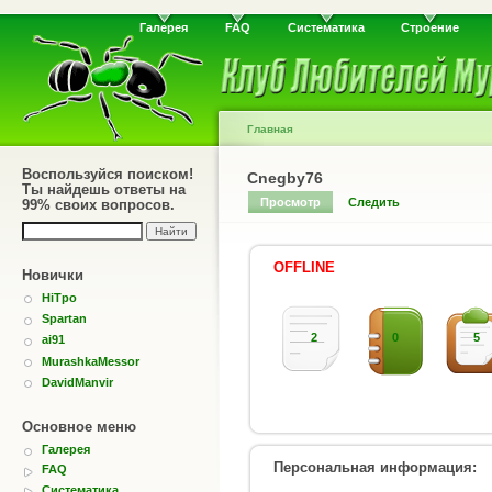
Галерея
FAQ
Систематика
Строение
Главная
Воспользуйся поиском!
Cnegby76
Ты найдешь ответы на
Просмотр
Следить
99% своих вопросов.
OFFLINE
Новички
HiTpo
Spartan
2
0
5
ai91
MurashkaMessor
DavidManvir
Основное меню
Галерея
Персональная информация:
FAQ
Систематика