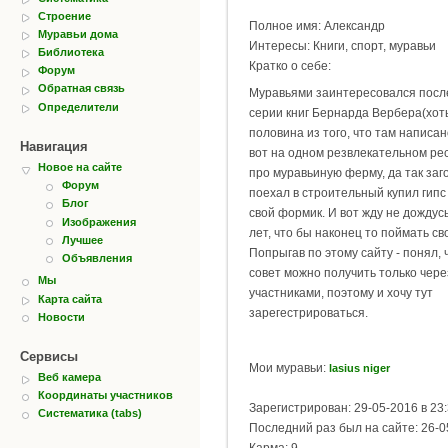
Строение
Полное имя: Александр
Муравьи дома
Интересы: Книги, спорт, муравьи
Библиотека
Кратко о себе:
Форум
Обратная связь
Муравьями заинтересовался посл
Определители
серии книг Бернарда Вербера(хоть
половина из того, что там написан
Навигация
вот на одном резвлекательном ре
Новое на сайте
про муравьиную ферму, да так заго
Форум
поехал в строительный купил гипс
Блог
свой формик. И вот жду не дождусь
Изображения
лет, что бы наконец то поймать св
Лучшее
Попрыгав по этому сайту - понял,
Объявления
совет можно получить только чер
Мы
участниками, поэтому и хочу тут
Карта сайта
зарегестрироваться.
Новости
Сервисы
Мои муравьи:
lasius niger
Веб камера
Координаты участников
Зарегистрирован: 29-05-2016 в 23
Систематика (tabs)
Последний раз был на сайте: 26-0
Карма: 9