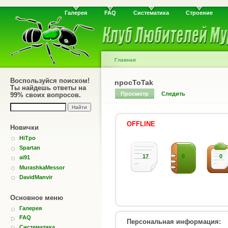
Галерея
FAQ
Систематика
Строение
Главная
Воспользуйся поиском!
npocToTak
Ты найдешь ответы на
Просмотр
Следить
99% своих вопросов.
OFFLINE
Новички
HiTpo
Spartan
17
0
0
ai91
MurashkaMessor
DavidManvir
Основное меню
Галерея
FAQ
Персональная информация:
Систематика