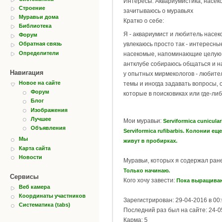
Интересы: Аквариумистика, насек
Строение
зачитываюсь о муравьях
Муравьи дома
Кратко о себе:
Библиотека
Я - аквариумист и любитель насе
Форум
увлекаюсь просто так - интересн
Обратная связь
Определители
насекомые, напоминающие целую
антклубе собираюсь общаться и н
Навигация
у опытных мирмекологов - любител
Новое на сайте
темы и иногда задавать вопросы, 
Форум
которые в поисковиках или где-либ
Блог
Изображения
Лучшее
Мои муравьи:
Serviformica cunicular
Объявления
Serviformica rufibarbis. Колонии е
Мы
живут в пробирках.
Карта сайта
Новости
Муравьи, которых я содержал ран
Только начинаю.
Сервисы
Кого хочу завести:
Пока выращиваю 
Веб камера
Координаты участников
Зарегистрирован: 29-04-2016 в 00
Систематика (tabs)
Последний раз был на сайте: 24-0
Карма: 5