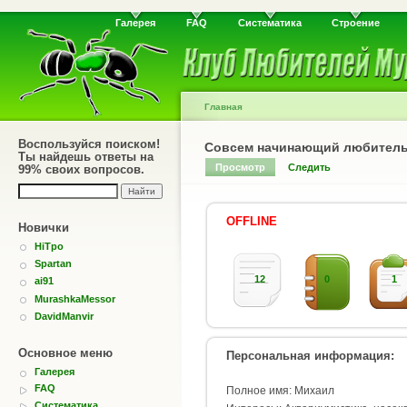
Галерея
FAQ
Систематика
Строение
Главная
Воспользуйся поиском!
Совсем начинающий любител
Ты найдешь ответы на
Просмотр
Следить
99% своих вопросов.
OFFLINE
Новички
HiTpo
Spartan
12
0
1
ai91
MurashkaMessor
DavidManvir
Основное меню
Персональная информация:
Галерея
FAQ
Полное имя: Михаил
Систематика