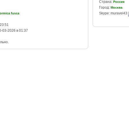
Страна:
Россия
Город:
Москва
Skype: muravei43
formica fusca
23:51
-03-2026 в 01:37
льно.