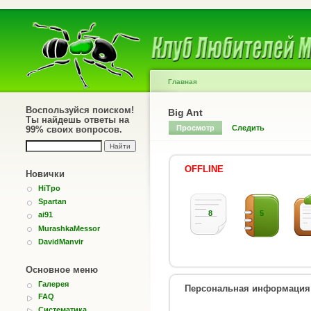
Главная
Воспользуйся поиском!
Big Ant
Ты найдешь ответы на
Просмотр
Следить
99% своих вопросов.
OFFLINE
Новички
HiTpo
Spartan
8
5
ai91
MurashkaMessor
DavidManvir
Основное меню
Галерея
Персональная информация
FAQ
Систематика