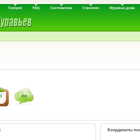
Галерея
FAQ
Систематика
Строение
Муравьи дома
3
203
:
Координаты пол