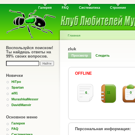
Галерея
FAQ
Систематика
Строение
Главная
Воспользуйся поиском!
zluk
Ты найдешь ответы на
Просмотр
Следить
99% своих вопросов.
OFFLINE
Новички
HiTpo
Spartan
6
11
0
ai91
MurashkaMessor
DavidManvir
Основное меню
Галерея
Персональная информация:
FAQ
Систематика