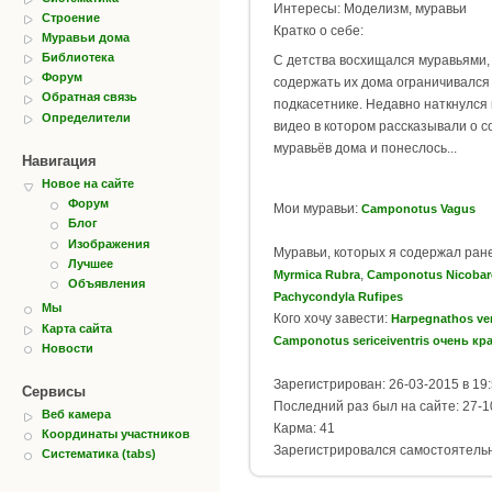
Интересы: Моделизм, муравьи
Строение
Кратко о себе:
Муравьи дома
Библиотека
С детства восхищался муравьями, 
Форум
содержать их дома ограничивался
Обратная связь
подкасетнике. Недавно наткнулся 
Определители
видео в котором рассказывали о 
муравьёв дома и понеслось...
Навигация
Новое на сайте
Форум
Мои муравьи:
Camponotus Vagus
Блог
Изображения
Муравьи, которых я содержал ран
Лучшее
,
Myrmica Rubra
Camponotus Nicobar
Объявления
Pachycondyla Rufipes
Мы
Кого хочу завести:
Harpegnathos ve
Карта сайта
Camponotus sericeiventris очень кр
Новости
Зарегистрирован: 26-03-2015 в 19
Сервисы
Последний раз был на сайте: 27-1
Веб камера
Карма: 41
Координаты участников
Зарегистрировался самостоятель
Систематика (tabs)