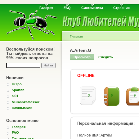
Галерея
FAQ
Систематика
Строение
Главная
Воспользуйся поиском!
A.Artem.G
Ты найдешь ответы на
Просмотр
Следить
99% своих вопросов.
OFFLINE
Новички
HiTpo
Spartan
3
6
9
ai91
MurashkaMessor
DavidManvir
Основное меню
Персональная информация:
Галерея
FAQ
Полное имя: Артём
Систематика