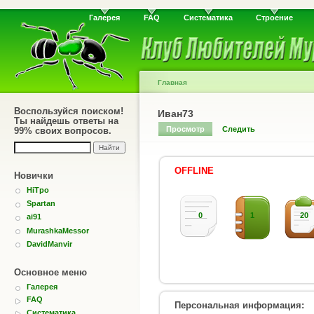
Галерея
FAQ
Систематика
Строение
Главная
Воспользуйся поиском!
Иван73
Ты найдешь ответы на
Просмотр
Следить
99% своих вопросов.
OFFLINE
Новички
HiTpo
Spartan
0
1
20
ai91
MurashkaMessor
DavidManvir
Основное меню
Галерея
FAQ
Персональная информация:
Систематика