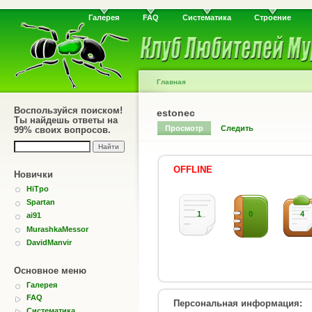
Галерея
FAQ
Систематика
Строение
Главная
Воспользуйся поиском!
estonec
Ты найдешь ответы на
Просмотр
Следить
99% своих вопросов.
OFFLINE
Новички
HiTpo
Spartan
1
0
4
ai91
MurashkaMessor
DavidManvir
Основное меню
Галерея
FAQ
Персональная информация:
Систематика