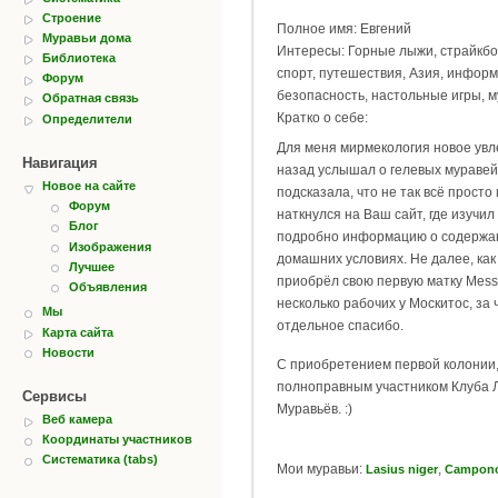
Строение
Полное имя: Евгений
Муравьи дома
Интересы: Горные лыжи, страйкбол
Библиотека
спорт, путешествия, Азия, инфор
Форум
безопасность, настольные игры, 
Обратная связь
Кратко о себе:
Определители
Для меня мирмекология новое увле
Навигация
назад услышал о гелевых муравей
Новое на сайте
подсказала, что не так всё просто
Форум
наткнулся на Ваш сайт, где изучи
Блог
подробно информацию о содержан
Изображения
домашних условиях. Не далее, как
Лучшее
приобрёл свою первую матку Messor
Объявления
несколько рабочих у Москитос, за 
Мы
отдельное спасибо.
Карта сайта
Новости
С приобретением первой колонии,
полноправным участником Клуба
Сервисы
Муравьёв. :)
Веб камера
Координаты участников
Систематика (tabs)
Мои муравьи:
,
Lasius niger
Camponot