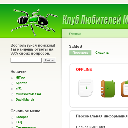
Главная
Воспользуйся поиском!
3aMeS
Ты найдешь ответы на
Просмотр
Следить
99% своих вопросов.
OFFLINE
Новички
HiTpo
Spartan
1
2
ai91
MurashkaMessor
DavidManvir
Основное меню
Персональная информация
Галерея
FAQ
Полное имя: Олег
Систематика