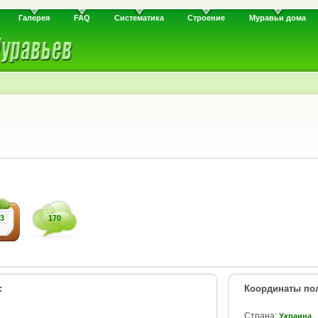
Галерея
FAQ
Систематика
Строение
Муравьи дома
3
170
:
Координаты пол
Страна:
Украина