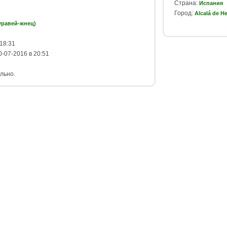
Страна:
Испания
Город:
Alcalá de H
муравей-жнец)
18:31
-07-2016 в 20:51
льно.