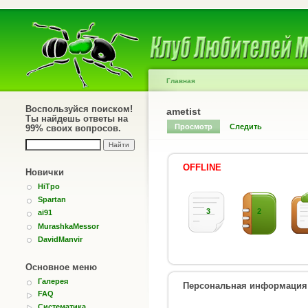
Главная
Воспользуйся поиском!
ametist
Ты найдешь ответы на
Просмотр
Следить
99% своих вопросов.
OFFLINE
Новички
HiTpo
Spartan
3
2
ai91
MurashkaMessor
DavidManvir
Основное меню
Галерея
Персональная информация
FAQ
Систематика