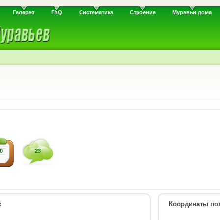
Галерея
FAQ
Систематика
Строение
Муравьи дома
0
23
:
Координаты пол