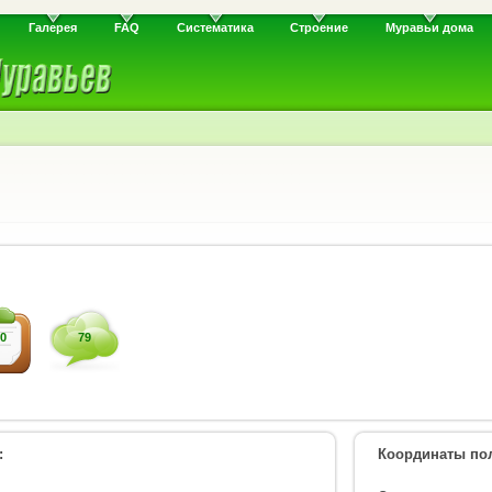
Галерея
FAQ
Систематика
Строение
Муравьи дома
0
79
:
Координаты пол