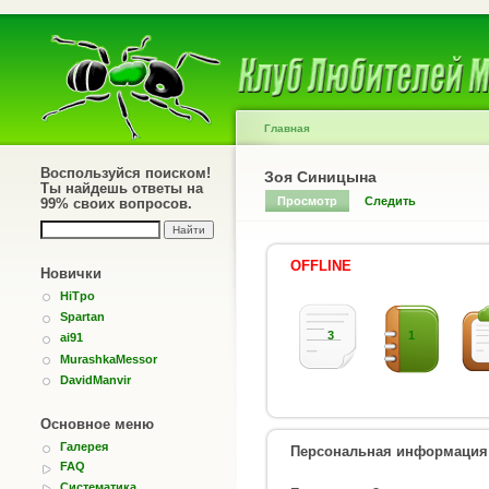
Главная
Воспользуйся поиском!
Зоя Синицына
Ты найдешь ответы на
Просмотр
Следить
99% своих вопросов.
OFFLINE
Новички
HiTpo
Spartan
3
1
ai91
MurashkaMessor
DavidManvir
Основное меню
Галерея
Персональная информация
FAQ
Систематика