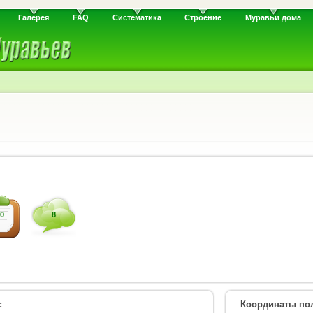
Галерея
FAQ
Систематика
Строение
Муравьи дома
0
8
:
Координаты пол