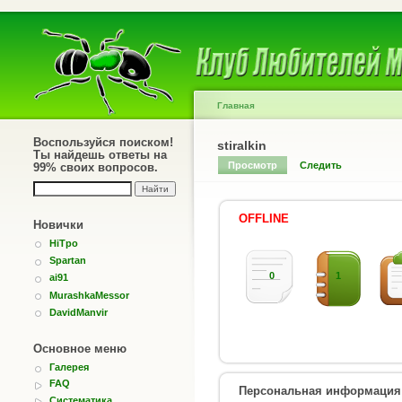
Главная
Воспользуйся поиском!
stiralkin
Ты найдешь ответы на
Просмотр
Следить
99% своих вопросов.
OFFLINE
Новички
HiTpo
Spartan
0
1
ai91
MurashkaMessor
DavidManvir
Основное меню
Галерея
FAQ
Персональная информация
Систематика