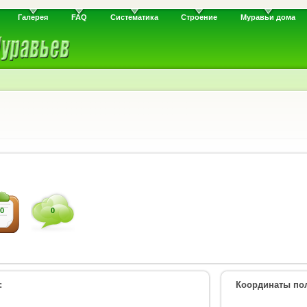
Галерея
FAQ
Систематика
Строение
Муравьи дома
0
0
:
Координаты пол