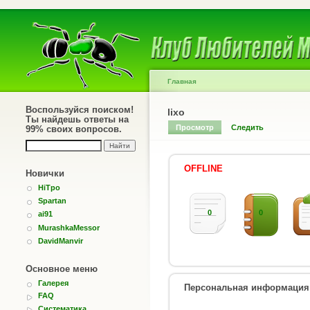
Главная
Воспользуйся поиском!
lixo
Ты найдешь ответы на
Просмотр
Следить
99% своих вопросов.
OFFLINE
Новички
HiTpo
Spartan
0
0
ai91
MurashkaMessor
DavidManvir
Основное меню
Галерея
Персональная информация
FAQ
Систематика