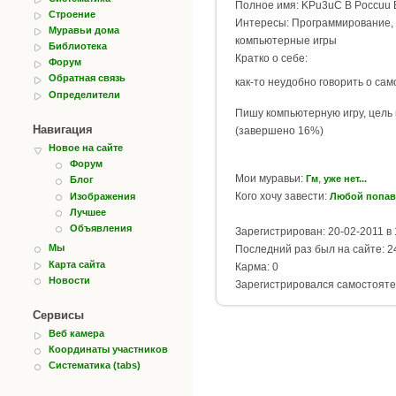
Полное имя: KPu3uC B Poccuu 
Строение
Интересы: Программирование, 
Муравьи дома
компьютерные игры
Библиотека
Кратко о себе:
Форум
Обратная связь
как-то неудобно говорить о само
Определители
Пишу компьютерную игру, цель 
Навигация
(завершено 16%)
Новое на сайте
Форум
Мои муравьи:
,
Гм
уже нет...
Блог
Кого хочу завести:
Изображения
Любой попав
Лучшее
Объявления
Зарегистрирован: 20-02-2011 в 
Мы
Последний раз был на сайте: 24
Карта сайта
Карма: 0
Новости
Зарегистрировался самостояте
Сервисы
Веб камера
Координаты участников
Систематика (tabs)