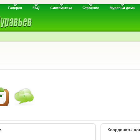
Галерея
FAQ
Систематика
Строение
Муравьи дома
0
1
:
Координаты пол