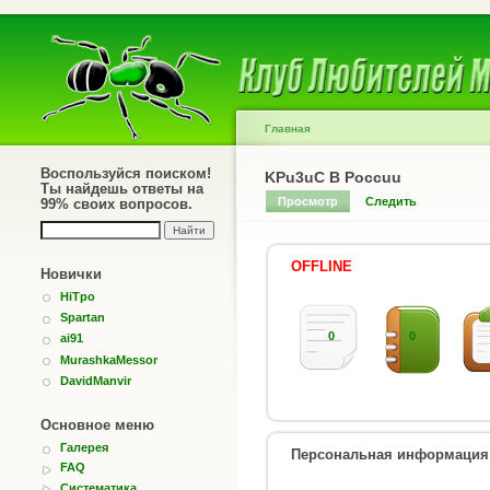
Главная
Воспользуйся поиском!
KPu3uC B Poccuu
Ты найдешь ответы на
Просмотр
Следить
99% своих вопросов.
OFFLINE
Новички
HiTpo
Spartan
0
0
ai91
MurashkaMessor
DavidManvir
Основное меню
Галерея
Персональная информация
FAQ
Систематика