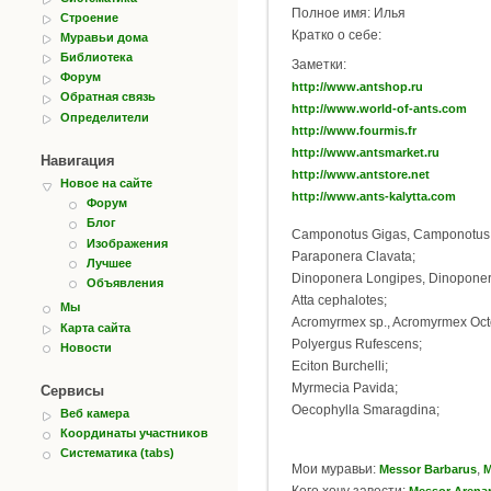
Полное имя: Илья
Строение
Кратко о себе:
Муравьи дома
Библиотека
Заметки:
Форум
http://www.antshop.ru
Обратная связь
http://www.world-of-ants.com
Определители
http://www.fourmis.fr
http://www.antsmarket.ru
Навигация
http://www.antstore.net
Новое на сайте
http://www.ants-kalytta.com
Форум
Блог
Camponotus Gigas, Camponotus I
Изображения
Paraponera Clavata;
Лучшее
Dinoponera Longipes, Dinoponer
Объявления
Atta cephalotes;
Мы
Acromyrmex sp., Acromyrmex Oct
Карта сайта
Polyergus Rufescens;
Новости
Eciton Burchelli;
Myrmecia Pavida;
Сервисы
Oecophylla Smaragdina;
Веб камера
Координаты участников
Систематика (tabs)
Мои муравьи:
,
Messor Barbarus
M