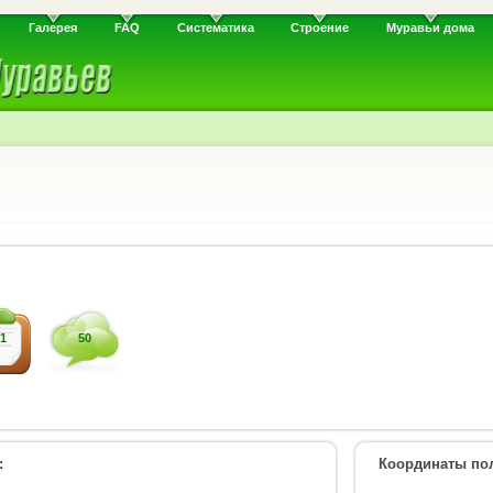
Галерея
FAQ
Систематика
Строение
Муравьи дома
1
50
:
Координаты пол