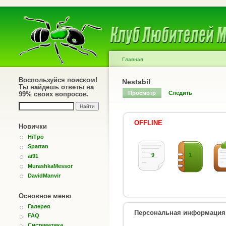
Главная
Воспользуйся поиском!
Nestabil
Ты найдешь ответы на
Просмотр
Следить
99% своих вопросов.
OFFLINE
Новички
HiTpo
Spartan
9
1
ai91
MurashkaMessor
DavidManvir
Основное меню
Галерея
Персональная информация
FAQ
Систематика