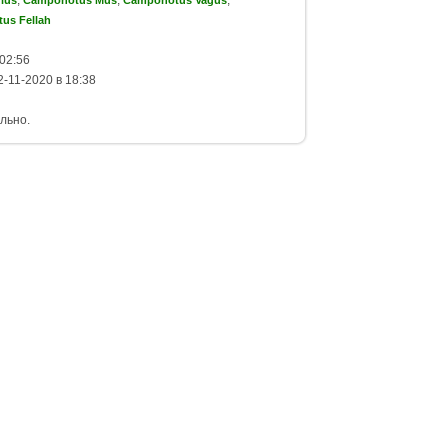
,
,
,
ius
Camponotus Mus
Camponotus Vagus
us Fellah
02:56
-11-2020 в 18:38
льно.