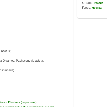
Страна:
Россия
Город:
Москва
nflatus;
a Gigantea, Pachycondyla astuta;
ospinosus;
essor Ebeninus (переехали)