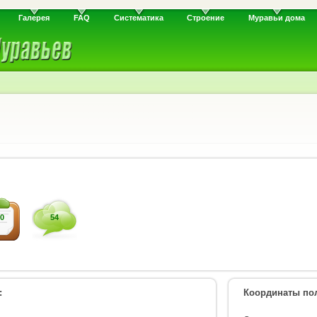
Галерея
FAQ
Систематика
Строение
Муравьи дома
0
54
:
Координаты пол