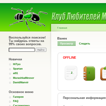
Главная
Воспользуйся поиском!
Ванек
Ты найдешь ответы на
Просмотр
Следить
99% своих вопросов.
OFFLINE
Новички
HiTpo
Spartan
2
2
ai91
MurashkaMessor
DavidManvir
Основное меню
Галерея
Персональная информация
FAQ
Систематика