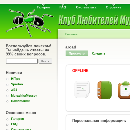
Галерея
FAQ
Систематика
Строение
Главная
Воспользуйся поиском!
arcad
Ты найдешь ответы на
Просмотр
Следить
99% своих вопросов.
OFFLINE
Новички
HiTpo
Spartan
1
0
0
ai91
MurashkaMessor
DavidManvir
Основное меню
Галерея
Персональная информация:
FAQ
Систематика