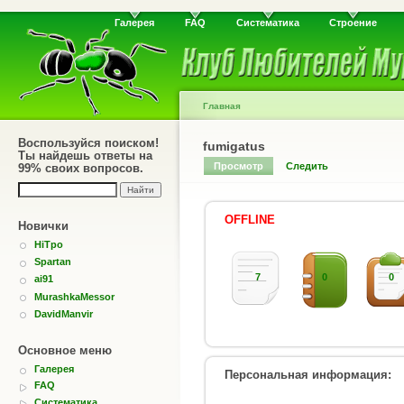
Галерея
FAQ
Систематика
Строение
Главная
Воспользуйся поиском!
fumigatus
Ты найдешь ответы на
Просмотр
Следить
99% своих вопросов.
OFFLINE
Новички
HiTpo
Spartan
7
0
0
ai91
MurashkaMessor
DavidManvir
Основное меню
Галерея
Персональная информация:
FAQ
Систематика