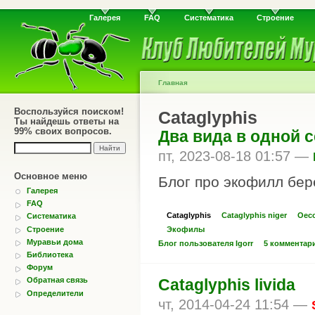
Галерея
FAQ
Систематика
Строение
Главная
Воспользуйся поиском!
Cataglyphis
Ты найдешь ответы на
99% своих вопросов.
Два вида в одной 
пт, 2023-08-18 01:57 —
Основное меню
Блог про экофилл бер
Галерея
FAQ
Cataglyphis
Cataglyphis niger
Oeco
Систематика
Строение
Экофилы
Муравьи дома
Блог пользователя Igorr
5 комментар
Библиотека
Форум
Cataglyphis livida
Обратная связь
Определители
чт, 2014-04-24 11:54 —