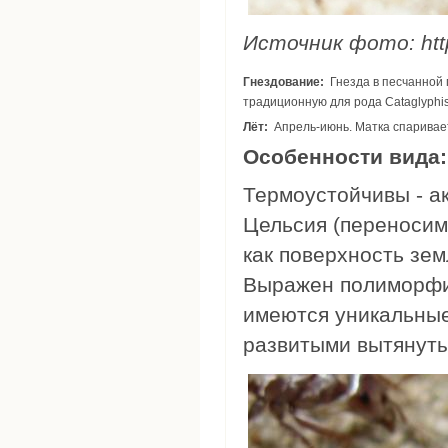
Источник фото: http
Гнездование:
Гнезда в песчанной почве, достаточно глубокие, достигают влажного слоя (до 1,5 м). Рабочие испрользуют
традиционную для рода Cataglyphis
Лёт:
Апрель-июнь. Матка спаривае
Особенности вида
Термоустойчивы - ак
Цельсия (переносимы
как поверхность зем
Выражен полиморфиз
имеются уникальные
развитыми вытянут