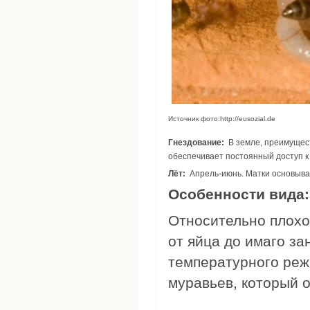
Источник фото:http://eusozial.de
Гнездование:
В земле, преимущественно в засушливых и песчанных местностях. Вместе с тем, глубина гнезда
обеспечивает постоянный доступ к
Лёт:
Апрель-июнь. Матки основыва
Особенности вида
Относительно плохо
от яйца до имаго за
температурного реж
муравьев, который 