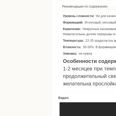
Рекомендации по содержанию
Уровень сложности:
Не для начин
Формикарий:
Итонговый, гипсовый
Кормление:
Некрупные насекомые, сахарный сироп, мед. Необходим постоянный доступ к поилке с водой.
Нежелательны долгие перерывы в 
Температура:
22-35 градусов (на 
Влажность:
30-50%. В формикари
Зимовка:
не нужна
Особенности содер
1-2 месяцев при темп
продолжительный свет
желательна прослойк
Видео: