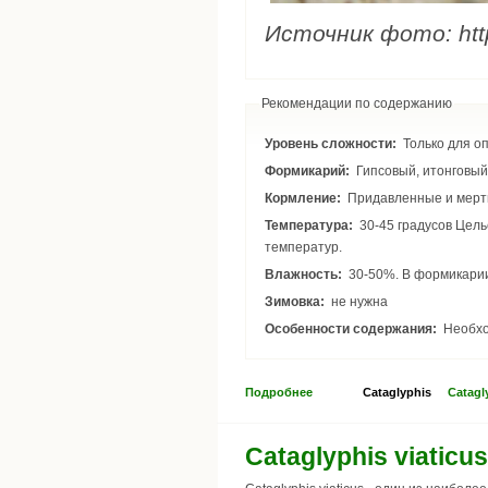
Источник фото: http
Рекомендации по содержанию
Уровень сложности:
Только для о
Формикарий:
Гипсовый, итонговый
Кормление:
Придавленные и мертв
Температура:
30-45 градусов Цельсия (в гнезде 28-35). В формикарии необходимо поддерживать градиент
температур.
Влажность:
30-50%. В формикарии
Зимовка:
не нужна
Особенности содержания:
Необхо
Подробнее
Cataglyphis
Catagl
Cataglyphis viaticus