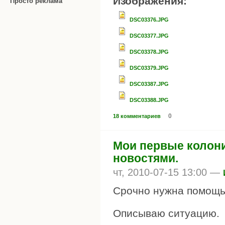
Изображения:
Просто реклама
DSC03376.JPG
DSC03377.JPG
DSC03378.JPG
DSC03379.JPG
DSC03387.JPG
DSC03388.JPG
0
18 комментариев
Мои первые колони
новостями.
чт, 2010-07-15 13:00 —
Срочно нужна помощь,
Описываю ситуацию.