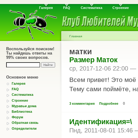
Галерея
FAQ
Систематика
Строение
Главная
Воспользуйся поиском!
матки
Ты найдешь ответы на
99% своих вопросов.
Размер Маток
ср, 2017-12-06 22:00 —
Основное меню
Всем привет! Это моё
Галерея
Тему сами поймёте, н
FAQ
Систематика
Строение
0
3 комментария
Подробнее
Муравьи дома
Библиотека
Форум
Идентификация=\
Обратная связь
Определители
Пнд, 2011-08-01 15:46