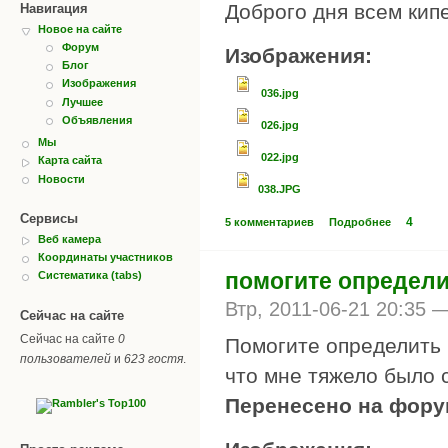
Доброго дня всем кип
Навигация
Новое на сайте
Форум
Изображения:
Блог
Изображения
036.jpg
Лучшее
Объявления
026.jpg
Мы
022.jpg
Карта сайта
Новости
038.JPG
Сервисы
4
5 комментариев
Подробнее
Веб камера
Координаты участников
помогите определи
Систематика (tabs)
Втр, 2011-06-21 20:35 
Сейчас на сайте
Сейчас на сайте
0
Помогите определить 
пользователей
и
623 гостя
.
что мне тяжело было 
Перенесено на форум