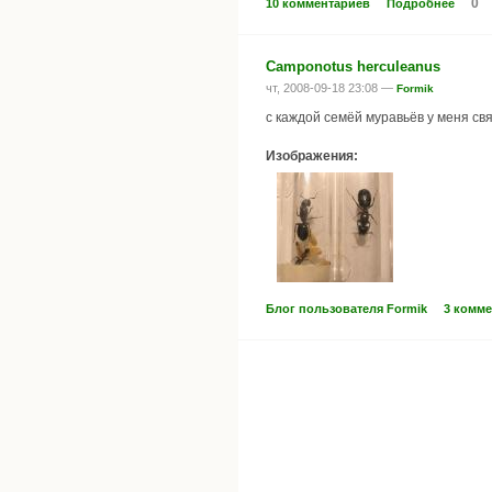
0
10 комментариев
Подробнее
Camponotus herculeanus
чт, 2008-09-18 23:08 —
Formik
с каждой семёй муравьёв у меня св
Изображения:
Блог пользователя Formik
3 комм