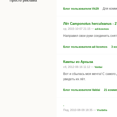
Просто реклама
Для ком
Блог пользователя Vit29
Лёт Camponotus herculeanus - 2
ср, 2015-10-07 21:15 —
ad-kosmos
Направил свои руки соединить снят
Блог пользователя ad-kosmos
3 к
Кампы из Архыза
сб, 2012-06-16 11:12 —
Valdai
Вот и сбылась моя мечта! С самого 
увидеть их лёт.
Блог пользователя Valdai
21 комм
.
Пнд, 2010-08-09 18:35 —
Visibilis