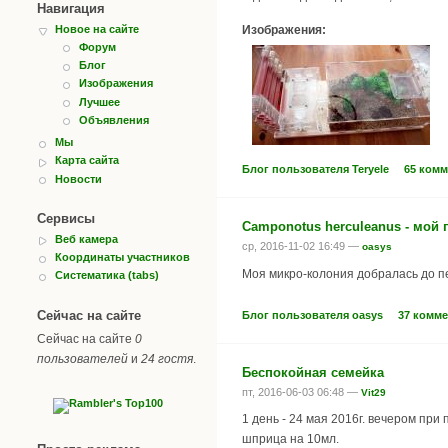
Навигация
Новое на сайте
Изображения:
Форум
Блог
Изображения
Лучшее
Объявления
Мы
Карта сайта
Блог пользователя Teryele
65 ком
Новости
Сервисы
Camponotus herculeanus - мой
Веб камера
ср, 2016-11-02 16:49 —
oasys
Координаты участников
Моя микро-колония добралась до пер
Систематика (tabs)
Сейчас на сайте
Блог пользователя oasys
37 комм
Сейчас на сайте
0
пользователей
и
24 гостя
.
Беспокойная семейка
пт, 2016-06-03 06:48 —
Vit29
1 день - 24 мая 2016г. вечером пр
шприца на 10мл.