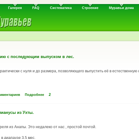
Галерея
FAQ
Систематика
Строение
Муравьи дома
нию с последующим выпуском в лес.
актически с нуля и до размера, позволяющего выпустить её в естественную 
2
омментариев
Подробнее
лианусы из Ухты.
реля из Анапы. Это недалеко от нас , простой почтой.
в диапаузе 3,5 мес.