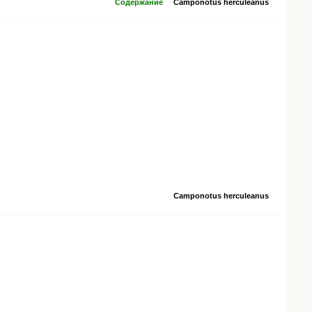
Содержание
Camponotus herculeanus
Camponotus herculeanus