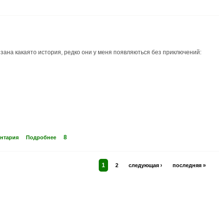
язана какаято история, редко они у меня появляються без приключений:
8
ентария
Подробнее
1
2
следующая ›
последняя »