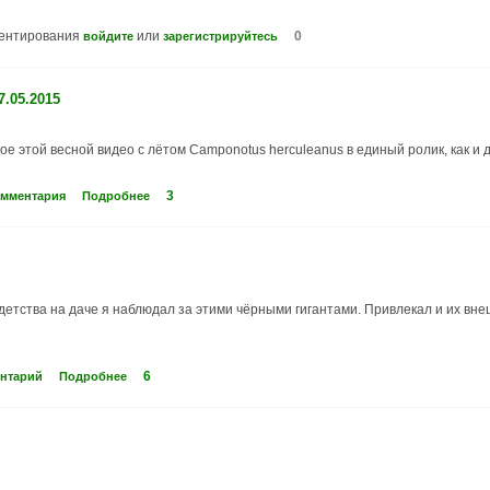
ментирования
или
0
войдите
зарегистрируйтесь
7.05.2015
ое этой весной видео с лётом Camponotus herculeanus в единый ролик, как и 
3
омментария
Подробнее
детства на даче я наблюдал за этими чёрными гигантами. Привлекал и их внеш
6
ентарий
Подробнее