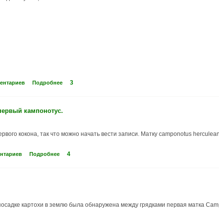
3
ментариев
Подробнее
 первый кампонотус.
вого кокона, так что можно начать вести записи. Матку camponotus herculean
4
ентариев
Подробнее
и посадке картохи в землю была обнаружена между грядками первая матка Camp