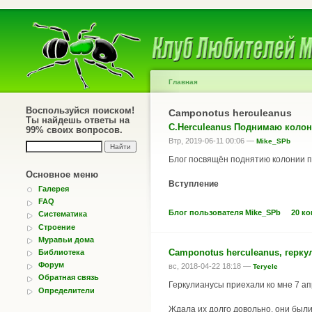
Главная
Воспользуйся поиском!
Camponotus herculeanus
Ты найдешь ответы на
C.Herculeanus Поднимаю коло
99% своих вопросов.
Втр, 2019-06-11 00:06 —
Mike_SPb
Блог посвящён поднятию колонии пр
Основное меню
Вступление
Галерея
FAQ
Блог пользователя Mike_SPb
20 к
Систематика
Строение
Муравьи дома
Camponotus herculeanus, герку
Библиотека
Форум
вс, 2018-04-22 18:18 —
Teryele
Обратная связь
Геркулианусы приехали ко мне 7 ап
Определители
Ждала их долго довольно, они были 