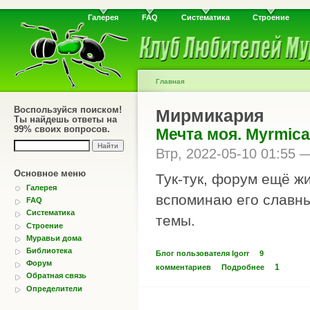
Галерея
FAQ
Систематика
Строение
Главная
Воспользуйся поиском!
Мирмикария
Ты найдешь ответы на
99% своих вопросов.
Мечта моя. Myrmicar
Втр, 2022-05-10 01:55
Основное меню
Тук-тук, форум ещё жи
Галерея
вспоминаю его славны
FAQ
Систематика
темы.
Строение
Муравьи дома
Библиотека
Блог пользователя Igorr
9
Форум
1
комментариев
Подробнее
Обратная связь
Определители